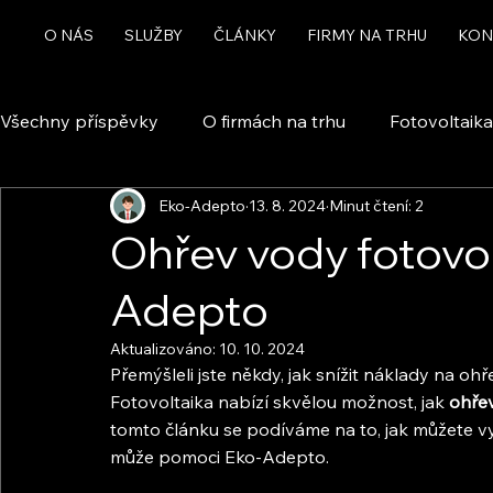
O NÁS
SLUŽBY
ČLÁNKY
FIRMY NA TRHU
KON
Všechny příspěvky
O firmách na trhu
Fotovoltaika
Eko-Adepto
13. 8. 2024
Minut čtení: 2
Rekuperace a větrání
Chytrá domácnost a automa
Ohřev vody fotovol
Adepto
Dotace
Aktualizováno:
10. 10. 2024
Přemýšleli jste někdy, jak snížit náklady na ohř
Fotovoltaika nabízí skvělou možnost, jak 
ohřev
tomto článku se podíváme na to, jak můžete vy
může pomoci Eko-Adepto.