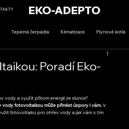
EKO-ADEPTO
TAKTY
Tepelná čerpadla
Klimatizace
Plynové kotle
tizace
Vytápění a ohřev vody
Voda a úspory
taikou: Poradí Eko-
ev vody a využít přitom energii ze slunce? 
 vody fotovoltaikou může přinést úspory i vám.
 V 
užít fotovoltaiku pro ohřev vody a jak vám s tím 