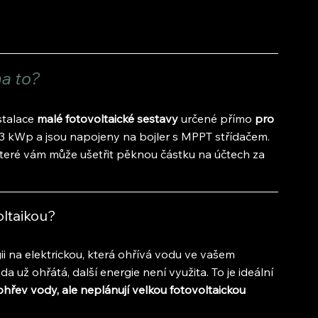
a to?
stalace
 malé fotovoltaické sestavy
 určené přímo 
pro 
3 kWp a jsou napojeny na bojler s MPPT střídačem. 
teré vám může ušetřit pěknou částku na účtech za 
ltaikou?
i na elektrickou, která ohřívá vodu ve vašem 
a už ohřátá, další energie není využita. To je ideální 
ohřev vody, ale neplánují velkou fotovoltaickou 