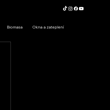
Biomasa
Okna a zateplení
Moderní technologie a stavby
Inspirace a zajímavosti