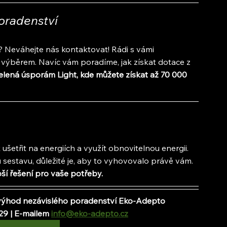
poradenství
avá? Neváhejte nás kontaktovat! Rádi s vámi 
běrem. Navíc vám poradíme, jak získat dotace z 
ená úsporám Light, kde můžete získat až 70 000 
k ušetřit na energiích a využít obnovitelnou energii. 
 sestavu, důležité je, aby to vyhovovalo právě vám. 
pší řešení pro vaše potřeby.
e výhod nezávislého poradenství Eko-Adepto
29 | E-mailem 
info@eko-adepto.cz