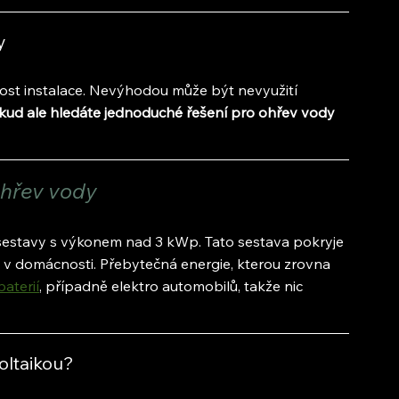
y
ost instalace. Nevýhodou může být nevyužití 
kud ale hledáte jednoduché řešení pro ohřev vody 
ohřev vody
é sestavy s výkonem nad 3 kWp. Tato sestava pokryje 
ny v domácnosti. Přebytečná energie, kterou zrovna 
baterií
, případně elektro automobilů, takže nic 
oltaikou?