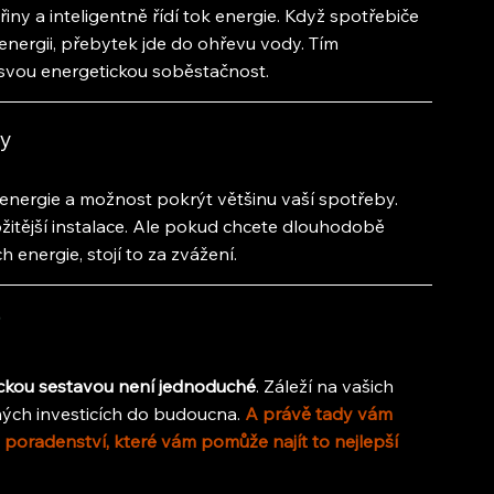
ny a inteligentně řídí tok energie. Když spotřebiče 
nergii, přebytek jde do ohřevu vody. Tím 
e svou energetickou soběstačnost.
ky
energie a možnost pokrýt většinu vaší spotřeby. 
žitější instalace. Ale pokud chcete dlouhodobě 
h energie, stojí to za zvážení.
ickou sestavou není jednoduché
. Záleží na vašich 
ých investicích do budoucna.
 A právě tady vám 
oradenství, které vám pomůže najít to nejlepší 