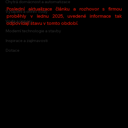
Chytrá domácnost a automatizace
Poslední aktualizace článku a rozhovor s firmou 
Vytápění a ohřev vody
proběhly v lednu 2025, uvedené informace tak 
Voda a úspory
odpovídají stavu v tomto období.
Moderní technologie a stavby
Inspirace a zajímavosti
Dotace