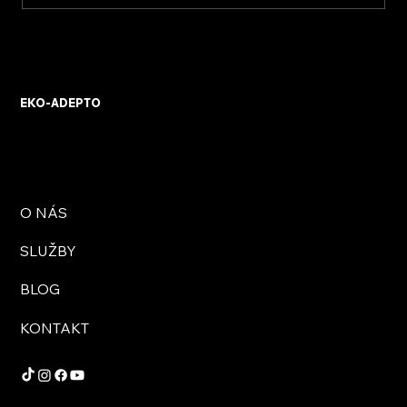
KVB ENERGY s.r.o. – zkušenosti z
osobního setkání s firmou
EKO-ADEPTO
O NÁS
SLUŽBY
BLOG
KONTAKT