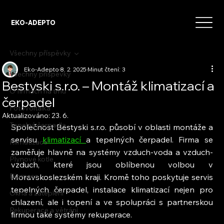
EKO-ADEPTO
Všechny příspěvky
Eko-Adepto
8. 2. 2025
Minut čtení: 3
Všechny příspěvky
Bestyski s.r.o. – Montáž klimatizací a
O firmách na trhu
čerpadel
Fotovoltaika
Aktualizováno:
23. 6.
Tepelná čerpadla
Společnost Bestyski s.r.o. působí v oblasti montáže a 
servisu 
klimatizací 
a tepelných čerpadel. Firma se 
Klimatizace
zaměřuje hlavně na systémy vzduch-voda a vzduch-
Plynové kotle
vzduch, které jsou oblíbenou volbou v 
Biomasa
Moravskoslezském kraji. Kromě toho poskytuje servis 
tepelných čerpadel, instalace klimatizací nejen pro 
Okna a zateplení
chlazení, ale i topení a ve spolupráci s partnerskou 
Rekuperace a větrání
firmou také systémy rekuperace.