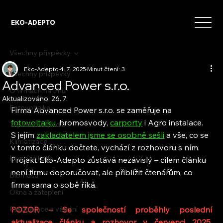
EKO-ADEPTO
Všechny příspěvky
Eko-Adepto
4. 7. 2025
Minut čtení: 3
Všechny příspěvky
Advanced Power s.r.o.
O firmách na trhu
Aktualizováno:
26. 7.
Fotovoltaika
Firma Advanced Power s.r.o. se zaměřuje na 
fotovoltaiku
, hromosvody, 
carporty
 i Agro instalace. 
Tepelná čerpadla
S jejím 
zakladatelem jsme se osobně sešli
 a vše, co se 
Klimatizace
v tomto článku dočtete, vychází z rozhovoru s ním. 
Plynové kotle
Projekt Eko-Adepto zůstává nezávislý – cílem článku 
není firmu doporučovat, ale přiblížit čtenářům, co 
Biomasa
firma sama o sobě říká.
Okna a zateplení
Rekuperace a větrání
POZOR – Se společností proběhly poslední 
aktualizace článku a rozhovor v červenci 2025. 