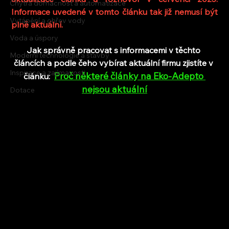
Chytrá domácnost a automatizace
Informace uvedené v tomto článku tak již nemusí být 
Vytápění a ohřev vody
plně aktuální.
Voda a úspory
Jak správně pracovat s informacemi v těchto 
Moderní technologie a stavby
článcích a podle čeho vybírat aktuální firmu zjistíte v 
Inspirace a zajímavosti
Proč některé články na Eko-Adepto 
článku:  
nejsou aktuální
Dotace