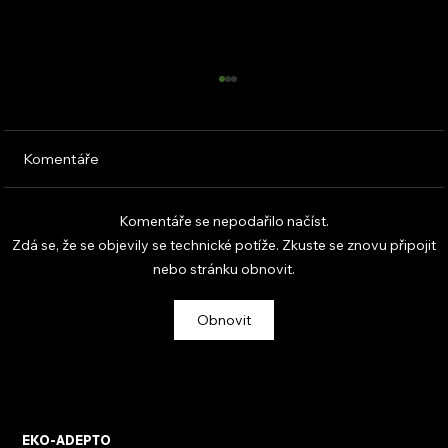
Komentáře
Komentáře se nepodařilo načíst.
Zdá se, že se objevily se technické potíže. Zkuste se znovu připojit
nebo stránku obnovit.
KVB ENERGY s.r.o. – zkušenosti z
Obnovit
osobního setkání s firmou
EKO-ADEPTO