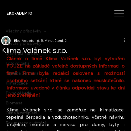
EKO-ADEPTO
Všechny příspěvky
Eko-Adepto
16. 5.
Minut čtení: 2
Všechny příspěvky
Klima Volánek s.r.o.
O firmách na trhu
Článek o firmě Klima Volánek s.r.o. byl vytvořen 
Fotovoltaika
POUZE na základě veřejně dostupných informací o 
firmě. Firma byla redakcí oslovena s možností 
Tepelná čerpadla
osobního setkání, které se nakonec neuskutečnilo. 
Klimatizace
Informace uvedené v článku odpovídají stavu ke dni 
Plynové kotle
jeho zveřejnění.
Biomasa
Klima Volánek s.r.o. se zaměřuje na klimatizace, 
Okna a zateplení
tepelná čerpadla a vzduchotechniku včetně návrhu 
Rekuperace a větrání
projektu, montáže a servisu pro domy, byty i 