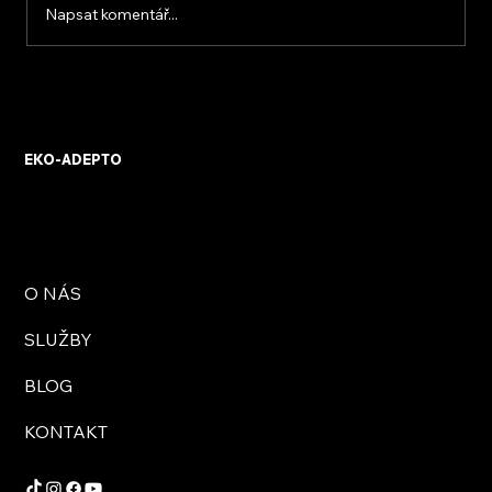
Napsat komentář...
KVB ENERGY s.r.o. – zkušenosti z
osobního setkání s firmou
EKO-ADEPTO
O NÁS
SLUŽBY
BLOG
KONTAKT