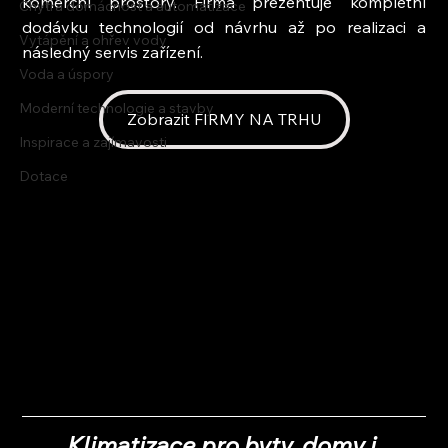
komerční prostory. Firma prezentuje kompletní 
Chytrá domácnost a automatizace
dodávku technologií od návrhu až po realizaci a 
Vytápění a ohřev vody
následný servis zařízení.
Voda a úspory
Moderní technologie a stavby
Zobrazit FIRMY NA TRHU
Inspirace a zajímavosti
Dotace
Klimatizace pro byty, domy i 