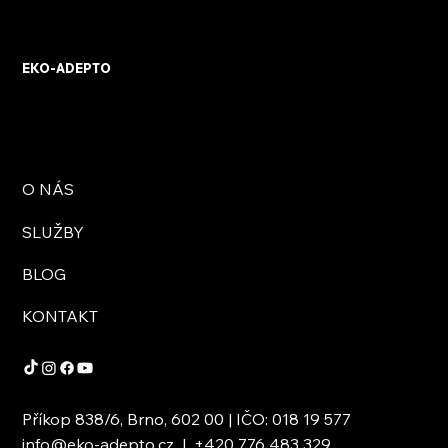
KVB ENERGY s.r.o. – zkušenosti z
osobního setkání s firmou
EKO-ADEPTO
O NÁS
SLUŽBY
BLOG
KONTAKT
Příkop 838/6, Brno, 602 00 | IČO: 018 19 577
info@eko-adepto.cz
|
+420 776 483 329