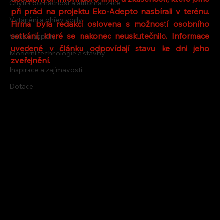
Chytrá domácnost a automatizace
při práci na projektu Eko-Adepto nasbírali v terénu. 
Vytápění a ohřev vody
Firma byla redakcí oslovena s možností osobního 
setkání, které se nakonec neuskutečnilo. Informace 
Voda a úspory
uvedené v článku odpovídají stavu ke dni jeho 
Moderní technologie a stavby
zveřejnění.
Inspirace a zajímavosti
Dotace