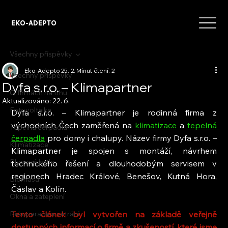
EKO-ADEPTO
Všechny příspěvky
Eko-Adepto
25. 2.
Minut čtení: 2
Všechny příspěvky
Dyfa s.r.o. – Klimapartner
O firmách na trhu
Aktualizováno:
22. 6.
Fotovoltaika
Dyfa s.r.o. – Klimapartner je rodinná firma z 
východních Čech zaměřená na 
klimatizace
 a 
tepelná 
Tepelná čerpadla
čerpadla
 pro domy i chalupy. Název firmy Dyfa s.r.o. – 
Klimatizace
Klimapartner je spojen s montáží, návrhem 
Plynové kotle
technického řešení a dlouhodobým servisem v 
regionech Hradec Králové, Benešov, Kutná Hora, 
Biomasa
Čáslav a Kolín.
Okna a zateplení
Rekuperace a větrání
Tento článek byl vytvořen na základě veřejně 
dostupných informací o firmě a zkušeností, které jsme 