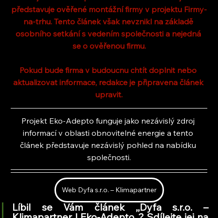
představuje ověřené montážní firmy v projektu Firmy-
na-trhu. Tento článek však nevznikl na základě 
osobního setkání s vedením společnosti a nejedná 
se o ověřenou firmu.
Pokud bude firma v budoucnu chtít doplnit nebo 
aktualizovat informace, redakce je připravena článek 
upravit.
Projekt Eko-Adepto funguje jako nezávislý zdroj 
informací v oblasti obnovitelné energie a tento 
článek představuje nezávislý pohled na nabídku 
společnosti.
Web Dyfa s.r.o. – Klimapartner
Líbil se Vám článek ,,Dyfa s.r.o. – 
Klimapartner | Eko-Adepto,
,
? Sdílejte jej na 